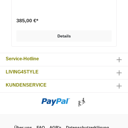
außergewöhnliches Design. Ein unscheinbares
Produkt wird zum Designobjekt.Eigenschaften und
VorteileEchtholzsockel, EicheHochwertige und
nachhaltige Materialien sichern maximale
385,00 €*
QualitätDesign und sehr stabile Herstellung
„Handmade in Germany“ Hochwertige und
beständige Pulver-Einbrennlackierung Maße (h x b x
Details
t) 60 x 45 x 20 cm Stärke Holzsockel: 3,5 cm
Material Stahl pulverbeschichtet, Feinstruktur matt
schwarz, weiß oder alusilber Sockel aus Echtholz
Eiche Optionen Verschiedene RAL Farbtöne Sockel
Service-Hotline
in Eiche oder in Eiche schwarz
LIVING4STYLE
KUNDENSERVICE
Über uns
FAQ
AGB's
Datenschutzerklärung