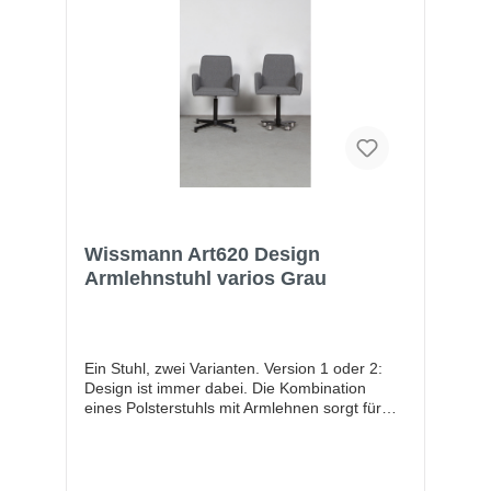
Wissmann Art620 Design
Armlehnstuhl varios Grau
Ein Stuhl, zwei Varianten. Version 1 oder 2:
Design ist immer dabei. Die Kombination
eines Polsterstuhls mit Armlehnen sorgt für
wunderbaren Sitzkomfort. Ein kurzweiliges
Essen mit Freunden und Ihr Besuch wird sich
nicht mehr nur als Gast fühlen!
Eigenschaften und VorteileSehr stabile