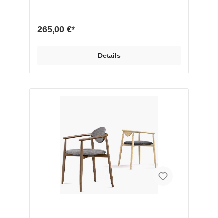
AusführungHochwertige und nachhaltige
Materialien sichern maximale QualitätDesign
und Herstellung „Handmade in Germany“ mit
265,00 €*
ewiger Lebensdauer Hochwertige und
beständige Pulver-EinbrennlackierungMaße in
(h x b x t): Sitzfläche 46 x 42 cm Höhe
Details
Armlehne max. 58 cm (je nach Stuhlvariante
leicht unterschiedlich) Höhe Rückenlehne
max. 66 cm (je nach Stuhlvariante leicht
unterschiedlich) MaterialHochwertiger Fuß
schwarz lackiert und Edelstahl fein
gebürstet Polsterbezug: Textil, grau Optionen:
Säule verschiedene RAL Farbtöne