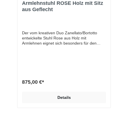
Armlehnstuhl ROSE Holz mit Sitz
aus Geflecht
Der vom kreativen Duo Zanellato/Bortotto
entwickelte Stuhl Rose aus Holz mit
Armlehnen eignet sich besonders für den
Essbereich. Jedes Holzelement wird per Hand
vollendet und die Sitzfläche kann mit Stoff
bezogen oder der Tradition entsprechend mit
Strohgeflecht versehen werden.Mit Stoff
bezogen nur auf Anfrage.Stoff Muster und
Farben finden sie auf folgender Seite:
https://www.novamobili.it/de/rose
875,00 €*
Details