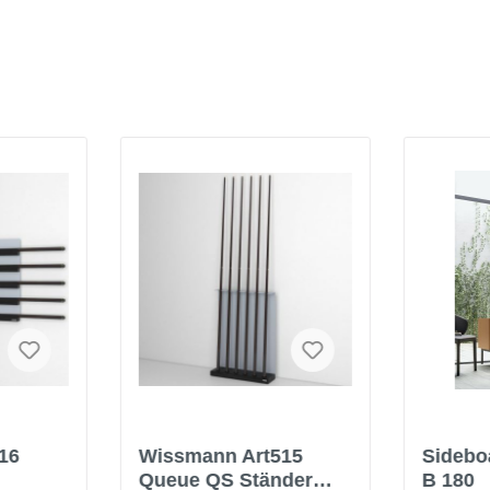
16
Wissmann Art515
Sideb
Queue QS Ständer
B 180