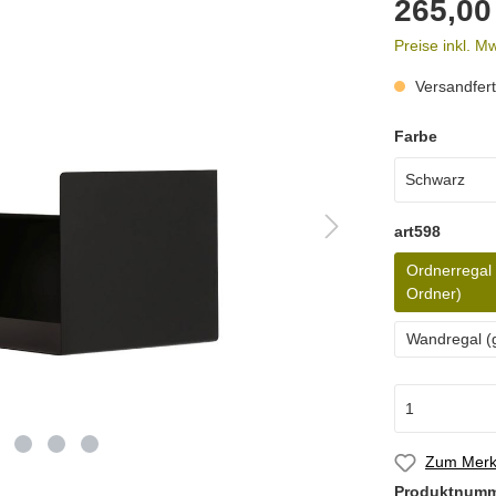
265,00
Preise inkl. M
Versandferti
Farbe
art598
Ordnerregal 
Ordner)
Wandregal (
Zum Merkz
Produktnum