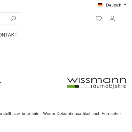
Deutsch
ONTAKT
Tablet Ständer
Regale
Nachttische
r
rstellt bzw. bearbeitet. Weder Dekorationsartikel noch Fernseher