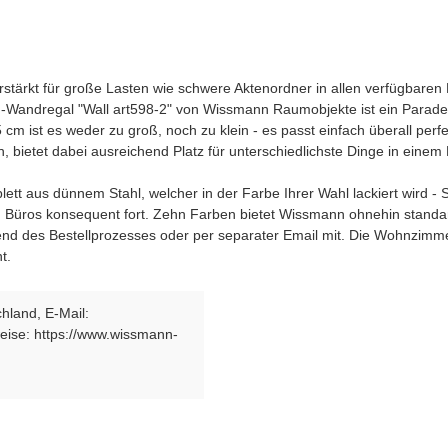
stärkt für große Lasten wie schwere Aktenordner in allen verfügbaren R
ndregal "Wall art598-2" von Wissmann Raumobjekte ist ein Paradebeis
cm ist es weder zu groß, noch zu klein - es passt einfach überall perfe
bietet dabei ausreichend Platz für unterschiedlichste Dinge in einem
tt aus dünnem Stahl, welcher in der Farbe Ihrer Wahl lackiert wird -
n Büros konsequent fort. Zehn Farben bietet Wissmann ohnehin standa
end des Bestellprozesses oder per separater Email mit. Die Wohnzimm
nt.
hland, E-Mail:
ise: https://www.wissmann-