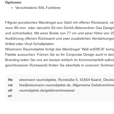
Optionen
Verschiedene RAL Farbtöne
Filigran-puristisches Wandregal aus Stahl mit offener Rückwand, ver
neun 80-mm- oder vierzehn 50-mm-DinA4-Aktenordner Das Design-Wa
und schnörkellos. Mit einer Breite von 77 cm und einer Höhe von 25 
Ausführung offenen Rückwand und zwei zusätzlichen Verstärkungen, 
Artikel oder Vinyl-Schallplatten.
Wissmann Raumobjekte fertigt das Wandregal "Wall art598-B" komple
Palette aussuchen. Führen Sie so Ihr Corporate Design auch in de
Branding teilen Sie uns am besten einfach im Kommentarfeld währ
geschlossener Rückwand) finden Sie ebenfalls in unserem Sortime
He
wissmann raumobjekte, Rurstraße 6, 41564 Kaarst, Deutsc
rst
htw@wissmann-raumobjekte.de, Allgemeine Gefahrenhinwe
ell
raumobjekte.de/gefahrenhinweise/
er: