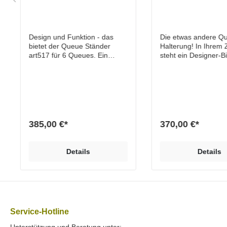
Halter für Billard
Wandhalterung 
Snooker
Billard Snooke
Design und Funktion - das
Die etwas andere Q
bietet der Queue Ständer
Halterung! In Ihrem
art517 für 6 Queues. Ein
steht ein Designer-Bi
Designer-Billardtisch erfordert
aber die Wände sind
einen passenden Queue-
kahl und leer. Noch e
Ständer! Die hochwertige
oder noch ein Wandr
Materialkombination aus
der Wohnung? – Bes
Echtholzsockel und
nicht! „Schmücken“ S
senkrechter Stütze in
Wand sinnvoll mit ei
Pulverbeschichtung (matt mit
außergewöhnlichen
385,00 €*
370,00 €*
Feinstruktur) verleiht dem
Halterung. Zum Billa
Ständer sein
werden nun auch 5 
außergewöhnliches Design.
perfekt in Szene ges
Details
Details
Ein unscheinbares Produkt
bei der Wandhalteru
wird zum
wir unserer Linie der
Designobjekt.Eigenschaften
hochwertigen
und VorteileEchtholzsockel,
Materialkombination 
EicheHochwertige und
verwenden als Queu
nachhaltige Materialien
Eiche Echtholz mit e
sichern maximale
Rückwand in
Service-Hotline
QualitätDesign und sehr
Pulverbeschichtung (
Unterstützung und Beratung unter: