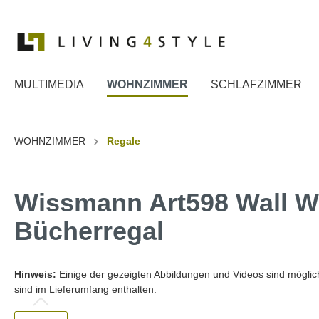
MULTIMEDIA
WOHNZIMMER
SCHLAFZIMMER
Zur Kategorie MULTIMEDIA
Zur Kategorie WOHNZIMMER
Zur Kategorie SCHLAFZIMMER
Zur Kategorie ESSZIMMER
Zur Kategorie DIELE
WOHNZIMMER
Regale
TV Ständer
Couchtische
Betten
Esstische
Spiegel
wissmann raumobjekte
TV-Wan
Beistell
Kommo
Stühle
Garder
Wissmann Art598 Wall W
TV Wa
Dekoration
Herrendiener
Billard
TV Wa
Bücherregal
TV Wa
TV Wa
Hinweis:
Einige der gezeigten Abbildungen und Videos sind mögliche
sind im Lieferumfang enthalten.
TV Wa