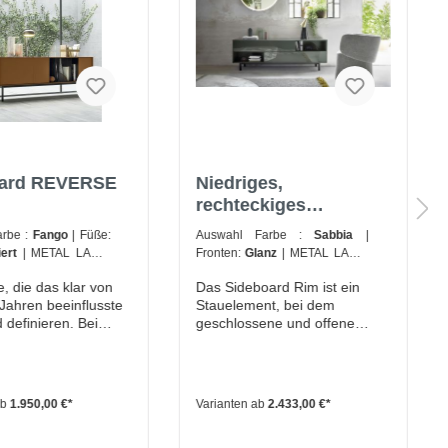
oard REVERSE
Niedriges,
rechteckiges
Sideboard RIM
arbe :
Fango
| Füße:
Auswahl Farbe :
Sabbia
|
iert
| METAL LACK:
Fronten:
Glanz
| METAL LACK:
WN
| Oberfläche:
Matt
Matt lackiert / Lack oxidiert
|
, die das klar von
Das Sideboard Rim ist ein
nten:
innen-KORPUS
Oberfläche:
Matt
| Untergestell
Jahren beeinflusste
Stauelement, bei dem
rbe Matt (Angebe
Höhe :
Höhe 15 cm
 definieren. Bei
geschlossene und offene
llung)
echseln sich
Bereich geschickt aufeinander
ene und offene
abgestimmt wurden. Der
ab. Im Ergebnis
Korpus umschließt dabei
ympathische
sowohl offene Fächer als auch
ab
1.950,00 €*
Varianten ab
2.433,00 €*
e und unzählige
Bereiche, die durch Fronten
 kreiert werden.
verschlossen sind. Dieses