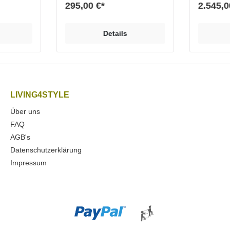
 Queue-
Pulverbeschichtung (matt mit
295,00 €*
2.545,0
rdtisch
Feinstruktur) verleiht dem
Queues
Queue Ständer sein
etzt. Auch
außergewöhnliches Design.
Details
ng bleiben
Ein unscheinbares Produkt
wird zum Designobjekt.
Eigenschaften und
treu und
VorteileEchtholzsockel,
e-Träger
EicheHochwertige und
iner
nachhaltige Materialien
sichern maximale
LIVING4STYLE
matt mit
QualitätDesign und sehr
Über uns
stabile Herstellung
„Handmade in
FAQ
lagenHoch
Germany“ Hochwertige und
AGB's
ige
beständige Pulver-
maximale
Einbrennlackierung Maße (h x
Datenschutzerklärung
sehr
b x t) 60 x 45 x 18 cm
Impressum
(Holzsockel vorne 12 cm,
Stütze hinten 6 cm) Stärke
ge und
Holzsockel: 3,5 cmMaterial
Stahl pulverbeschichtet,
Feinstruktur matt schwarz,
m Queue
weiß oder alusilber Sockel aus
Echtholz Eiche Optionen