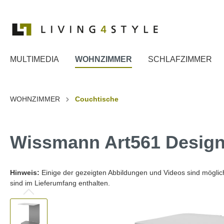
MULTIMEDIA
WOHNZIMMER
SCHLAFZIMMER
Zur Kategorie MULTIMEDIA
Zur Kategorie WOHNZIMMER
Zur Kategorie SCHLAFZIMMER
Zur Kategorie ESSZIMMER
Zur Kategorie DIELE
WOHNZIMMER
Couchtische
TV Ständer
Couchtische
Betten
Esstische
Spiegel
wissmann raumobjekte
TV-Wan
Beistell
Kommo
Stühle
Garder
Wissmann Art561 Design 
TV Wa
Dekoration
Herrendiener
Billard
TV Wa
TV Wa
Hinweis:
Einige der gezeigten Abbildungen und Videos sind mögliche
sind im Lieferumfang enthalten.
TV Wa
TV Wa