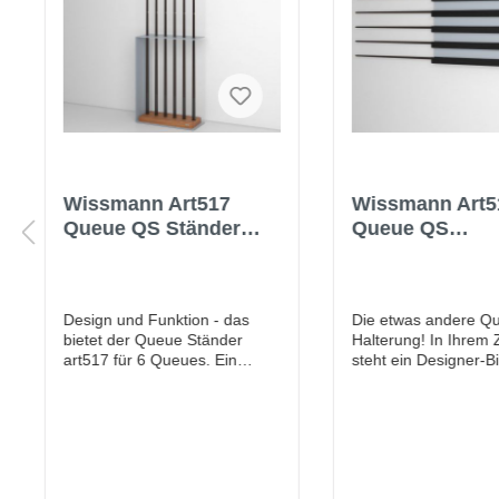
Wissmann Art517
Wissmann Art5
Queue QS Ständer
Queue QS
Halter für Billard
Wandhalterung 
Snooker
Billard Snooke
Design und Funktion - das
Die etwas andere Q
bietet der Queue Ständer
Halterung! In Ihrem
art517 für 6 Queues. Ein
steht ein Designer-Bi
Designer-Billardtisch erfordert
aber die Wände sind
einen passenden Queue-
kahl und leer. Noch e
Ständer! Die hochwertige
oder noch ein Wandr
Materialkombination aus
der Wohnung? – Bes
Echtholzsockel und
nicht! „Schmücken“ S
senkrechter Stütze in
Wand sinnvoll mit ei