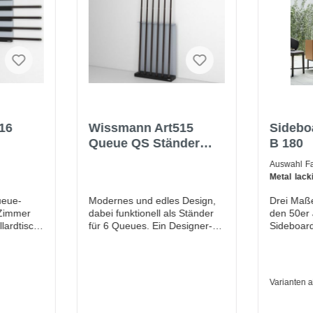
16
Wissmann Art515
Sideb
Queue QS Ständer
B 180
für
Halter für Billard
Auswahl F
r
Snooker
Metal lack
309 BRO
ueue-
Modernes und edles Design,
Drei Maße
| Varia
 Zimmer
dabei funktionell als Ständer
den 50er 
andere Fa
llardtisch
für 6 Queues. Ein Designer-
Sideboard
nach Beste
 noch
Billardtisch erfordert einen
Reverse w
in Bild
passenden Queue-Ständer!
geschloss
egal in
Die hochwertige
Bereiche 
ser
Materialkombination aus
können s
Varianten 
ie die
Echtholzsockel und
Farbspiel
ner
senkrechter Stütze in
Varianten