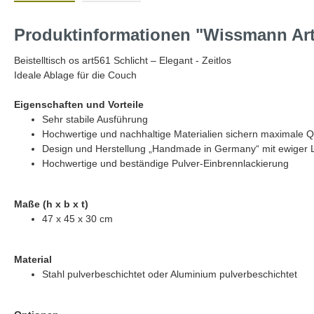
Produktinformationen "Wissmann Art5
Beistelltisch os art561 Schlicht – Elegant - Zeitlos
Ideale Ablage für die Couch
Eigenschaften und Vorteile
Sehr stabile Ausführung
Hochwertige und nachhaltige Materialien sichern maximale Qu
Design und Herstellung „Handmade in Germany“ mit ewiger
Hochwertige und beständige Pulver-Einbrennlackierung
M
aße (h x b x t)
47 x 45 x 30 cm
Material
Stahl pulverbeschichtet oder Aluminium pulverbeschichtet