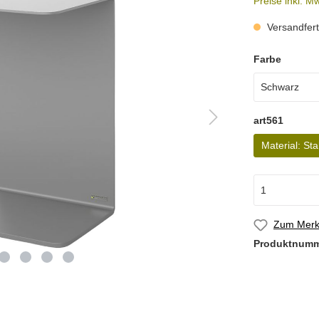
Preise inkl. M
Versandferti
Farbe
art561
Material: Sta
Zum Merkz
Produktnum