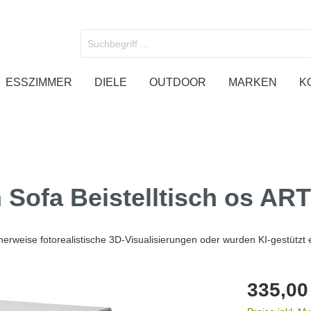
ESSZIMMER
DIELE
OUTDOOR
MARKEN
K
dhalterung
tische
den
oben
TV Deckenhalter
Weinständer
Spiegel
Sideoboards
Sofa Beistelltisch os AR
ndhalterung 50 Zoll
ndhalterung 55 Zoll
ndhalterung 65 Zoll
rweise fotorealistische 3D-Visualisierungen oder wurden KI-gestützt e
ndhalterung 75 Zoll
ndhalterung 85 Zoll
335,00