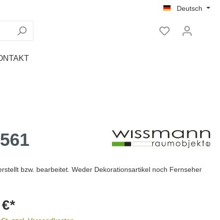
Deutsch
ONTAKT
Tablet Ständer
Regale
Nachttische
T561
rstellt bzw. bearbeitet. Weder Dekorationsartikel noch Fernseher
 €*