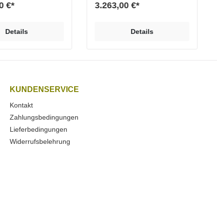
Spiel aus Voll und Leer lässt
0 €*
3.263,00 €*
ein eindrucksvolles Element
entstehen, welches jeden
Raum des Hauses einrichtet.
Details
Details
Das Sideboard ist in drei
Varianten erhältlich und wird
durch ein Gestell
vervollständigt, welches in den
zwei Höhen 15 cm und 24 cm
angeboten wird.
KUNDENSERVICE
Kontakt
Zahlungsbedingungen
Lieferbedingungen
Widerrufsbelehrung