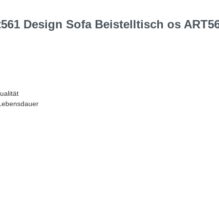
61 Design Sofa Beistelltisch os ART5
alität
 Lebensdauer