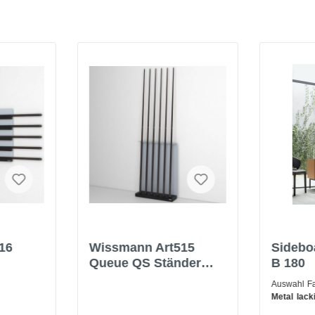
16
Wissmann Art515
Sideb
Queue QS Ständer
B 180
für
Halter für Billard
Auswahl F
r
Snooker
Metal lack
309 BRO