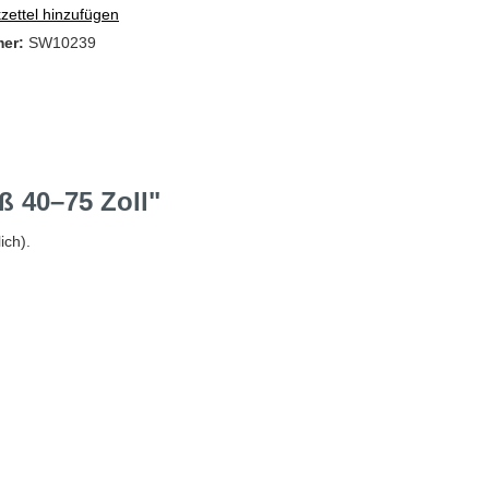
ettel hinzufügen
mer:
SW10239
 40–75 Zoll"
lich).