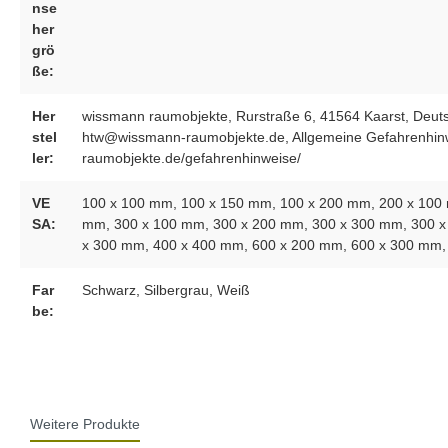
nse
her
grö
ße:
Her
wissmann raumobjekte, Rurstraße 6, 41564 Kaarst, Deuts
stel
htw@wissmann-raumobjekte.de, Allgemeine Gefahrenhinw
ler:
raumobjekte.de/gefahrenhinweise/
VE
100 x 100 mm
, 100 x 150 mm
, 100 x 200 mm
, 200 x 10
SA:
mm
, 300 x 100 mm
, 300 x 200 mm
, 300 x 300 mm
, 300 
x 300 mm
, 400 x 400 mm
, 600 x 200 mm
, 600 x 300 mm
Far
Schwarz
, Silbergrau
, Weiß
be:
Weitere Produkte