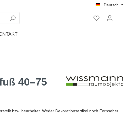
Deutsch
ONTAKT
Tablet Ständer
Regale
Nachttische
fuß 40–75
rstellt bzw. bearbeitet. Weder Dekorationsartikel noch Fernseher