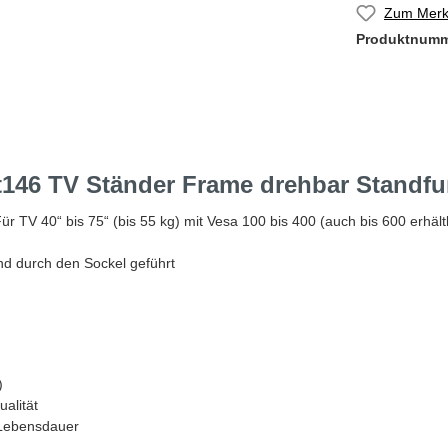
Zum Merkz
Produktnum
146 TV Ständer Frame drehbar Standfuß
r TV 40“ bis 75“ (bis 55 kg) mit Vesa 100 bis 400 (auch bis 600 erhält
nd durch den Sockel geführt
)
alität
 Lebensdauer