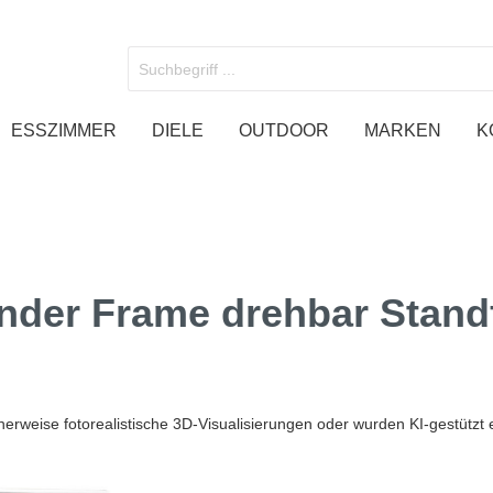
ESSZIMMER
DIELE
OUTDOOR
MARKEN
K
dhalterung
tische
den
oben
TV Deckenhalter
Weinständer
Spiegel
Sideoboards
nder Frame drehbar Stand
ndhalterung 50 Zoll
ndhalterung 55 Zoll
ndhalterung 65 Zoll
ndhalterung 75 Zoll
rweise fotorealistische 3D-Visualisierungen oder wurden KI-gestützt e
ndhalterung 85 Zoll