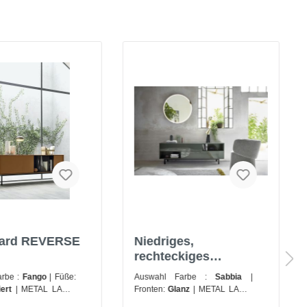
oard REVERSE
Niedriges,
rechteckiges
Sideboard RIM
arbe :
Fango
| Füße:
Auswahl Farbe :
Sabbia
|
iert
| METAL LACK:
Fronten:
Glanz
| METAL LACK:
WN
| Oberfläche:
Matt
Matt lackiert / Lack oxidiert
|