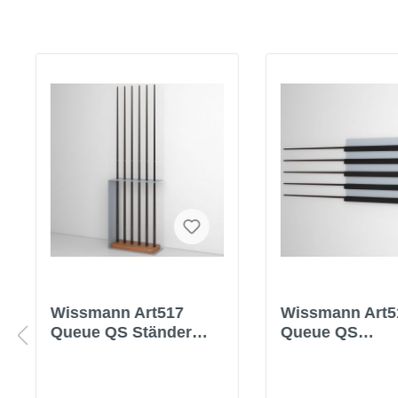
Wissmann Art517
Wissmann Art5
Queue QS Ständer
Queue QS
Halter für Billard
Wandhalterung 
Snooker
Billard Snooke