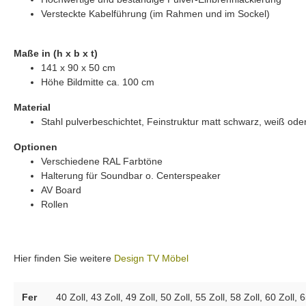
Versteckte Kabelführung (im Rahmen und im Sockel)
Maße in (h x b x t)
141 x 90 x 50 cm
Höhe Bildmitte ca. 100 cm
Material
Stahl pulverbeschichtet, Feinstruktur matt schwarz, weiß oder
Optionen
Verschiedene RAL Farbtöne
Halterung für Soundbar o. Centerspeaker
AV Board
Rollen
Hier finden Sie weitere
Design TV Möbel
Fer
40 Zoll
, 43 Zoll
, 49 Zoll
, 50 Zoll
, 55 Zoll
, 58 Zoll
, 60 Zoll
, 6