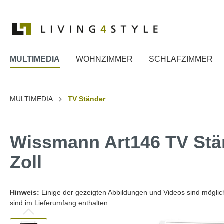
MULTIMEDIA
WOHNZIMMER
SCHLAFZIMMER
Zur Kategorie MULTIMEDIA
Zur Kategorie WOHNZIMMER
Zur Kategorie SCHLAFZIMMER
Zur Kategorie ESSZIMMER
Zur Kategorie DIELE
MULTIMEDIA
TV Ständer
TV Ständer
Couchtische
Betten
Esstische
Spiegel
wissmann raumobjekte
TV-Wan
Beistell
Kommo
Stühle
Garder
Wissmann Art146 TV Stä
TV Wa
Dekoration
Herrendiener
Billard
TV Wa
Zoll
TV Wa
TV Wa
Hinweis:
Einige der gezeigten Abbildungen und Videos sind mögliche
sind im Lieferumfang enthalten.
TV Wa