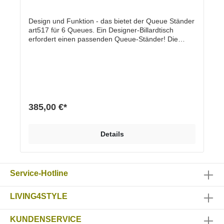
Design und Funktion - das bietet der Queue Ständer
art517 für 6 Queues. Ein Designer-Billardtisch
erfordert einen passenden Queue-Ständer! Die
hochwertige Materialkombination aus Echtholzsockel
und senkrechter Stütze in Pulverbeschichtung (matt
mit Feinstruktur) verleiht dem Ständer sein
außergewöhnliches Design. Ein unscheinbares
Produkt wird zum Designobjekt.Eigenschaften und
VorteileEchtholzsockel, EicheHochwertige und
nachhaltige Materialien sichern maximale
385,00 €*
QualitätDesign und sehr stabile Herstellung
„Handmade in Germany“ Hochwertige und
beständige Pulver-Einbrennlackierung Maße (h x b x
Details
t) 60 x 45 x 20 cm Stärke Holzsockel: 3,5 cm
Material Stahl pulverbeschichtet, Feinstruktur matt
schwarz, weiß oder alusilber Sockel aus Echtholz
Eiche Optionen Verschiedene RAL Farbtöne Sockel
Service-Hotline
in Eiche oder in Eiche schwarz
LIVING4STYLE
KUNDENSERVICE