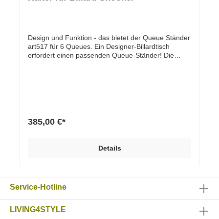
Design und Funktion - das bietet der Queue Ständer
art517 für 6 Queues. Ein Designer-Billardtisch
erfordert einen passenden Queue-Ständer! Die
hochwertige Materialkombination aus Echtholzsockel
und senkrechter Stütze in Pulverbeschichtung (matt
mit Feinstruktur) verleiht dem Ständer sein
außergewöhnliches Design. Ein unscheinbares
Produkt wird zum Designobjekt.Eigenschaften und
VorteileEchtholzsockel, EicheHochwertige und
nachhaltige Materialien sichern maximale
385,00 €*
QualitätDesign und sehr stabile Herstellung
„Handmade in Germany“ Hochwertige und
beständige Pulver-Einbrennlackierung Maße (h x b x
Details
t) 60 x 45 x 20 cm Stärke Holzsockel: 3,5 cm
Material Stahl pulverbeschichtet, Feinstruktur matt
schwarz, weiß oder alusilber Sockel aus Echtholz
Eiche Optionen Verschiedene RAL Farbtöne Sockel
Service-Hotline
in Eiche oder in Eiche schwarz
LIVING4STYLE