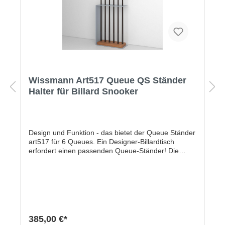
Wissmann Art517 Queue QS Ständer
Halter für Billard Snooker
Design und Funktion - das bietet der Queue Ständer
art517 für 6 Queues. Ein Designer-Billardtisch
erfordert einen passenden Queue-Ständer! Die
hochwertige Materialkombination aus Echtholzsockel
und senkrechter Stütze in Pulverbeschichtung (matt
mit Feinstruktur) verleiht dem Ständer sein
außergewöhnliches Design. Ein unscheinbares
Produkt wird zum Designobjekt.Eigenschaften und
VorteileEchtholzsockel, EicheHochwertige und
nachhaltige Materialien sichern maximale
385,00 €*
QualitätDesign und sehr stabile Herstellung