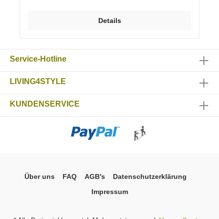
„Handmade in Germany“ Hochwertige und
beständige Pulver-Einbrennlackierung Maße (h x b x
Details
t) 60 x 45 x 20 cm Stärke Holzsockel: 3,5 cm
Material Stahl pulverbeschichtet, Feinstruktur matt
schwarz, weiß oder alusilber Sockel aus Echtholz
Eiche Optionen Verschiedene RAL Farbtöne Sockel
Service-Hotline
in Eiche oder in Eiche schwarz
LIVING4STYLE
KUNDENSERVICE
Über uns
FAQ
AGB's
Datenschutzerklärung
Impressum