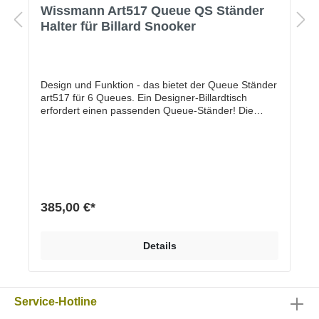
Wissmann Art517 Queue QS Ständer
Halter für Billard Snooker
Design und Funktion - das bietet der Queue Ständer
art517 für 6 Queues. Ein Designer-Billardtisch
erfordert einen passenden Queue-Ständer! Die
hochwertige Materialkombination aus Echtholzsockel
und senkrechter Stütze in Pulverbeschichtung (matt
mit Feinstruktur) verleiht dem Ständer sein
außergewöhnliches Design. Ein unscheinbares
Produkt wird zum Designobjekt.Eigenschaften und
VorteileEchtholzsockel, EicheHochwertige und
nachhaltige Materialien sichern maximale
385,00 €*
QualitätDesign und sehr stabile Herstellung
„Handmade in Germany“ Hochwertige und
beständige Pulver-Einbrennlackierung Maße (h x b x
Details
t) 60 x 45 x 20 cm Stärke Holzsockel: 3,5 cm
Material Stahl pulverbeschichtet, Feinstruktur matt
schwarz, weiß oder alusilber Sockel aus Echtholz
Eiche Optionen Verschiedene RAL Farbtöne Sockel
Service-Hotline
in Eiche oder in Eiche schwarz