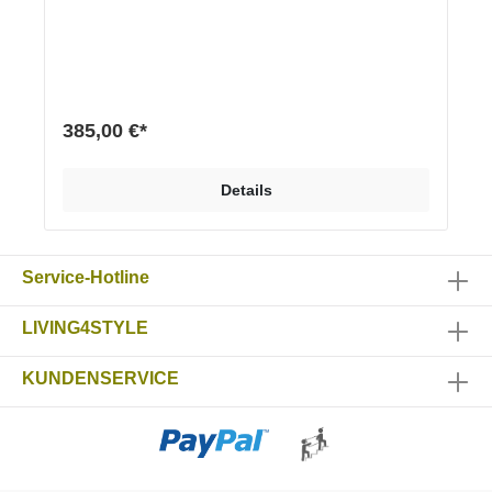
hochwertige Materialkombination aus Echtholzsockel
und senkrechter Stütze in Pulverbeschichtung (matt
mit Feinstruktur) verleiht dem Ständer sein
außergewöhnliches Design. Ein unscheinbares
Produkt wird zum Designobjekt.Eigenschaften und
VorteileEchtholzsockel, EicheHochwertige und
nachhaltige Materialien sichern maximale
385,00 €*
QualitätDesign und sehr stabile Herstellung
„Handmade in Germany“ Hochwertige und
beständige Pulver-Einbrennlackierung Maße (h x b x
Details
t) 60 x 45 x 20 cm Stärke Holzsockel: 3,5 cm
Material Stahl pulverbeschichtet, Feinstruktur matt
schwarz, weiß oder alusilber Sockel aus Echtholz
Eiche Optionen Verschiedene RAL Farbtöne Sockel
Service-Hotline
in Eiche oder in Eiche schwarz
LIVING4STYLE
KUNDENSERVICE