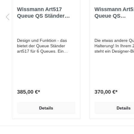
Wissmann Art517
Wissmann Art5
Queue QS Ständer
Queue QS
Halter für Billard
Wandhalterung 
Snooker
Billard Snooke
Design und Funktion - das
Die etwas andere Q
bietet der Queue Ständer
Halterung! In Ihrem
art517 für 6 Queues. Ein
steht ein Designer-Bi
Designer-Billardtisch erfordert
aber die Wände sind
einen passenden Queue-
kahl und leer. Noch e
Ständer! Die hochwertige
oder noch ein Wandr
Materialkombination aus
der Wohnung? – Bes
Echtholzsockel und
nicht! „Schmücken“ S
senkrechter Stütze in
Wand sinnvoll mit ei
Pulverbeschichtung (matt mit
außergewöhnlichen
385,00 €*
370,00 €*
Feinstruktur) verleiht dem
Halterung. Zum Billa
Ständer sein
werden nun auch 5 
außergewöhnliches Design.
perfekt in Szene ges
Details
Details
Ein unscheinbares Produkt
bei der Wandhalteru
wird zum
wir unserer Linie der
Designobjekt.Eigenschaften
hochwertigen
und VorteileEchtholzsockel,
Materialkombination 
EicheHochwertige und
verwenden als Queu