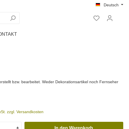
Deutsch
ONTAKT
Tablet Ständer
Regale
Nachttische
rstellt bzw. bearbeitet. Weder Dekorationsartikel noch Fernseher
wSt. zzgl. Versandkosten
In den Warenkorb