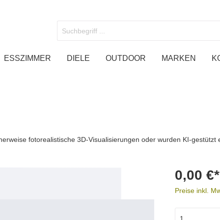
ESSZIMMER
DIELE
OUTDOOR
MARKEN
K
dhalterung
tische
den
oben
TV Deckenhalter
Weinständer
Spiegel
Sideoboards
ndhalterung 50 Zoll
rweise fotorealistische 3D-Visualisierungen oder wurden KI-gestützt e
ndhalterung 55 Zoll
ndhalterung 65 Zoll
0,00 €*
ndhalterung 75 Zoll
Preise inkl. M
ndhalterung 85 Zoll