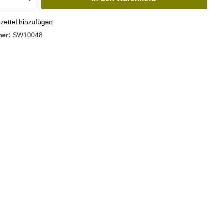
ettel hinzufügen
mer:
SW10048